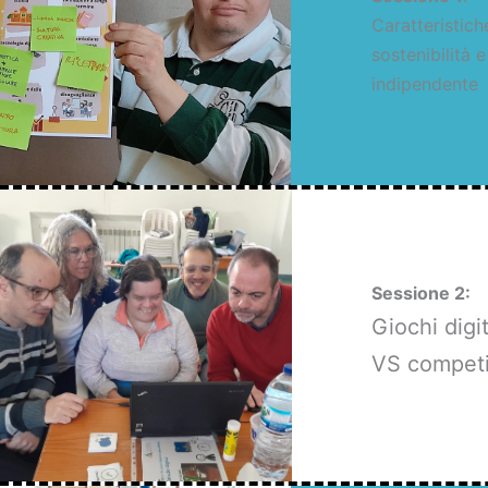
Caratteristich
sostenibilità e
indipendente
Sessione 2:
Giochi digit
VS competi