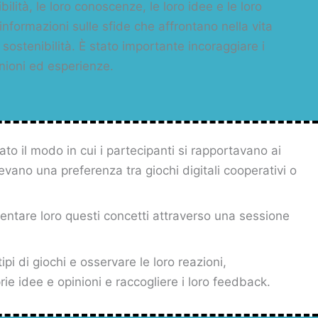
ilità, le loro conoscenze, le loro idee e le loro
informazioni sulle sfide che affrontano nella vita
 sostenibilità. È stato importante incoraggiare i
inioni ed esperienze.
o il modo in cui i partecipanti si rapportavano ai
avevano una preferenza tra giochi digitali cooperativi o
entare loro questi concetti attraverso una sessione
ipi di giochi e osservare le loro reazioni,
ie idee e opinioni e raccogliere i loro feedback.