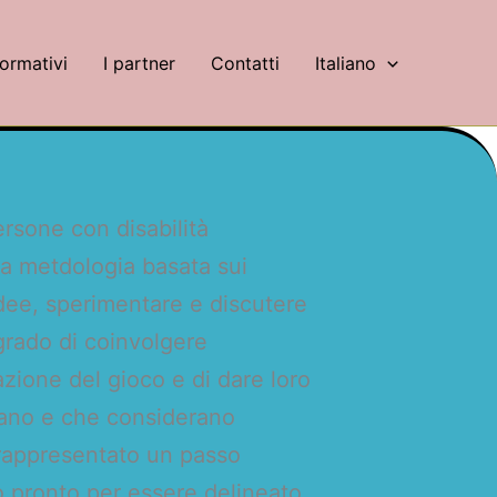
formativi
I partner
Contatti
Italiano
rsone con disabilità
lla metdologia basata sui
idee, sperimentare e discutere
 grado di coinvolgere
azione del gioco e di dare loro
zano e che considerano
 rappresentato un passo
co pronto per essere delineato.