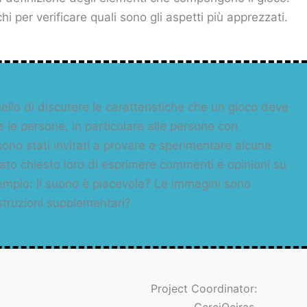
hi per verificare quali sono gli aspetti più apprezzati.
ello di discutere le caratteristiche che un gioco deve
e le persone, in particolare alle persone con
i sono stati invitati a provare e sperimentare alcune
stato chiesto loro di esprimere commenti e opinioni su
empio: Il suono è piacevole? Le immagini sono
istruzioni supplementari?
Project Coordinator: