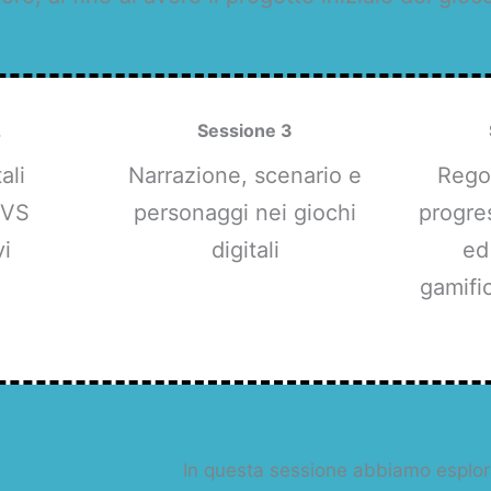
2
Sessione 3
ali
Narrazione, scenario e
Rego
 VS
personaggi nei giochi
progre
vi
digitali
ed
gamific
In questa sessione abbiamo esplorat