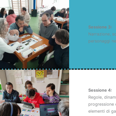
Sessione 3:
Narrazione, s
personaggi nei
Sessione 4:
Regole, dinam
progressione 
elementi di ga