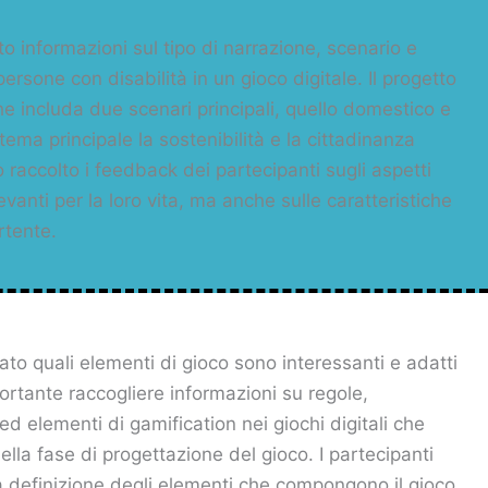
 informazioni sul tipo di narrazione, scenario e
rsone con disabilità in un gioco digitale. Il progetto
e includa due scenari principali, quello domestico e
ema principale la sostenibilità e la cittadinanza
 raccolto i feedback dei partecipanti sugli aspetti
evanti per la loro vita, ma anche sulle caratteristiche
rtente.
to quali elementi di gioco sono interessanti e adatti
portante raccogliere informazioni su regole,
d elementi di gamification nei giochi digitali che
lla fase di progettazione del gioco. I partecipanti
la definizione degli elementi che compongono il gioco.