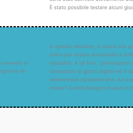
È stato possibile testare alcuni gioc
In questa sessione, lo scopo era qu
avere per essere accessibile a tutt
i elementi di
disabilità. A tal fine, i partecipant
cognitiva nei
simulazioni di giochi digitali ed è 
determinate caratteristiche. Ad es
chiare? Avresti bisogno di aiuto o 