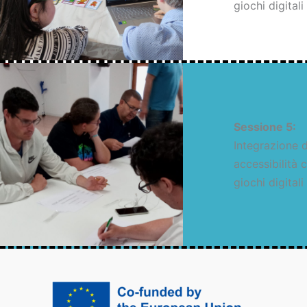
giochi digitali
Sessione 5:
Integrazione d
accessibilità 
giochi digitali