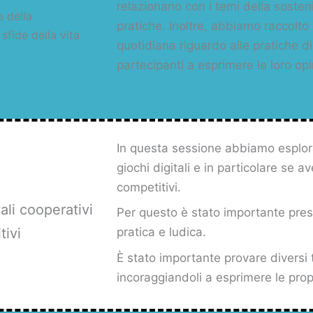
relazionano con i temi della sostenib
e della
pratiche. Inoltre, abbiamo raccolto 
 sfide della vita
quotidiana riguardo alle pratiche di
partecipanti a esprimere le loro op
In questa sessione abbiamo esplorat
giochi digitali e in particolare se 
competitivi.
ali cooperativi
Per questo è stato importante pres
tivi
pratica e ludica.
È stato importante provare diversi t
incoraggiandoli a esprimere le propr