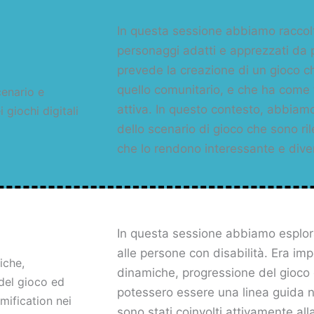
In questa sessione abbiamo raccolto
personaggi adatti e apprezzati da pe
prevede la creazione di un gioco ch
quello comunitario, e che ha come t
cenario e
attiva. In questo contesto, abbiamo
 giochi digitali
dello scenario di gioco che sono ril
che lo rendono interessante e dive
In questa sessione abbiamo esplora
alle persone con disabilità. Era im
iche,
dinamiche, progressione del gioco e
del gioco ed
potessero essere una linea guida ne
mification nei
sono stati coinvolti attivamente al